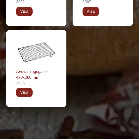
3001
3007
Visa
Visa
Avsvalningsgaller
470x260 mm
3006
Visa