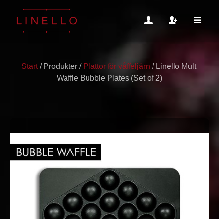
Start
/
Produkter
/
Plattor för våffeljärn
/
Linello Multi
Waffle Bubble Plates (Set of 2)